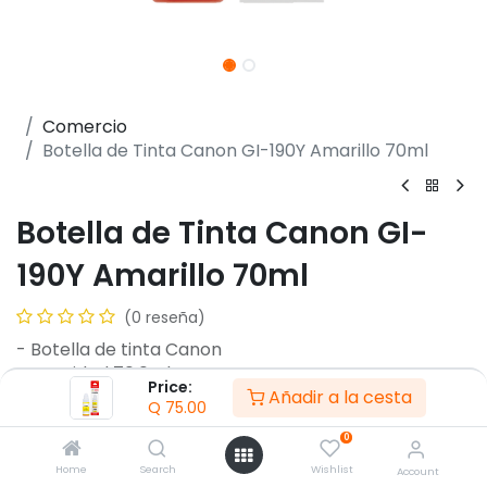
Comercio
Botella de Tinta Canon GI-190Y Amarillo 70ml
Botella de Tinta Canon GI-
190Y Amarillo 70ml
(0 reseña)
- Botella de tinta Canon
- Cantidad 70.0ml
Price:
Añadir a la cesta
- Rendimiento Aprox 7,000 paginas
Q
75.00
- Para PIXMA G1100 / G1110
0
- PIXMA G2100 / G2110
- PIXMA G2111 / G3100
Home
Search
Wishlist
Account