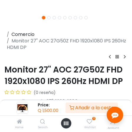
Comercio
Monitor 27" AOC 27G50Z FHD 1920x1080 IPS 260Hz
HDMI DP
Monitor 27" AOC 27G50Z FHD
1920x1080 IPS 260Hz HDMI DP
(0 reseña)
- Pantalla FHD de 27", 1920x1080, IPS
Price:
Añadir a la cesta
- Brillo: 300 cd/m2
Q
1,500.00
- Contraste 1000:1
0
- Ángulos de visión de 178° (H) / 178° (V), CR > 10
- Frecuencia: hasta 260 Hz OC
Home
Search
Wishlist
Account