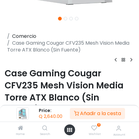
Comercio
Case Gaming Cougar CFV235 Mesh Vision Media
Torre ATX Blanco (Sin Fuente)
Case Gaming Cougar
CFV235 Mesh Vision Media
Torre ATX Blanco (Sin
Fuente)
Price:
Añadir a la cesta
Q
2,640.00
(0 reseña)
0
- Factor de forma: Mid Tower
Home
Search
Wishlist
Account
- Compatibilidad placas base: Mini ITX / Micro ATX /