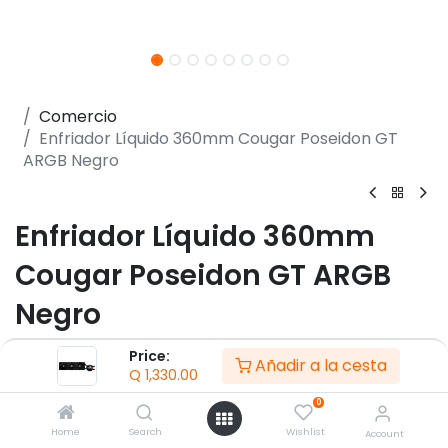
Comercio
Enfriador Líquido 360mm Cougar Poseidon GT
ARGB Negro
Enfriador Líquido 360mm
Cougar Poseidon GT ARGB
Negro
(0 reseña)
Price:
Añadir a la cesta
Q
1,330.00
- Compatible con Intel sockets LGA 115X / 1366 / 1200
/
0
1700 / 2011 / 2066 (Core i3 / i5 / i7 / i9 CPU)
Home
Search
Wishlist
Account