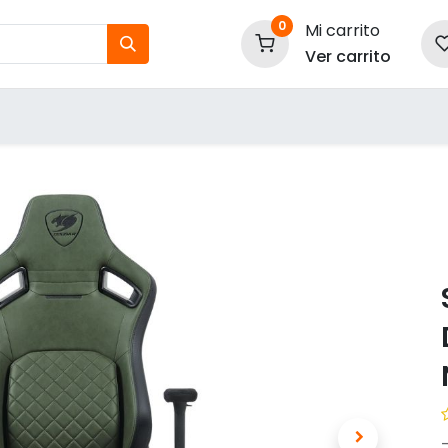
0
Mi carrito
Ver carrito
tos
Nuestras Marcas
P
Información
-