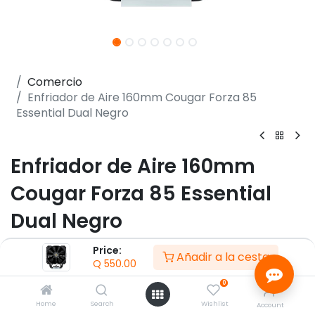
Comercio
Enfriador de Aire 160mm Cougar Forza 85
Essential Dual Negro
Enfriador de Aire 160mm
Cougar Forza 85 Essential
Dual Negro
(0 reseña)
Price:
Añadir a la cesta
Q
550.00
- CPU Socket Intel LGA 115X / 1366 / 1200 / 1700 / 2011
/ 2066 (Core i3 / i5 / i7 / i9)
0
- CPU Socket AMD AM5 / AM4 / FM2 / FM1 / AM3+ /
Home
Search
Wishlist
Account