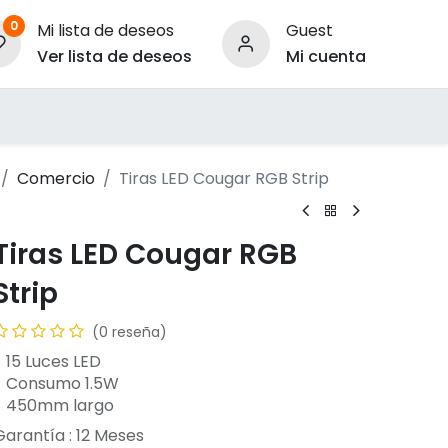
0
Mi lista de deseos
Guest
Ver lista de deseos
Mi cuenta
ara Empresas
Comercio
Tiras LED Cougar RGB Strip
Tiras LED Cougar RGB
Strip
(0 reseña)
- 15 Luces LED
- Consumo 1.5W
- 450mm largo
Garantía :
12
Meses