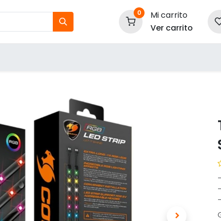
0
Mi carrito
Ver carrito
tos
Nuestras Marcas
P
Información