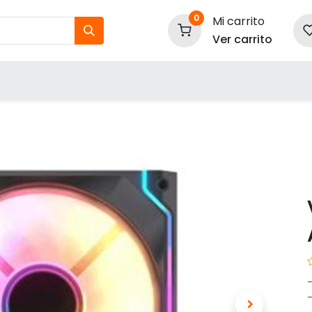
0
Mi carrito
Ver carrito
tos
Nuestras Marcas
P
Información