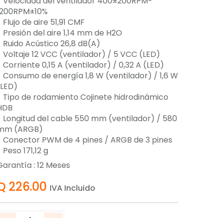
- Velocidad del ventilador 400±200RPM-
1200RPM±10%
 Flujo de aire 51,91 CMF
- Presión del aire 1,14 mm de H2O
- Ruido Acústico 26,8 dB(A)
- Voltaje 12 VCC (ventilador) / 5 VCC (LED)
 Corriente 0,15 A (ventilador) / 0,32 A (LED)
- Consumo de energía 1,8 W (ventilador) / 1,6 W
(LED)
- Tipo de rodamiento Cojinete hidrodinámico
HDB
- Longitud del cable 550 mm (ventilador) / 580
mm (ARGB)
- Conector PWM de 4 pines / ARGB de 3 pines
 Peso 171,12 g
Garantía :
12
Meses
Q
226.00
IVA Incluido