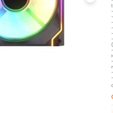
-
-
-