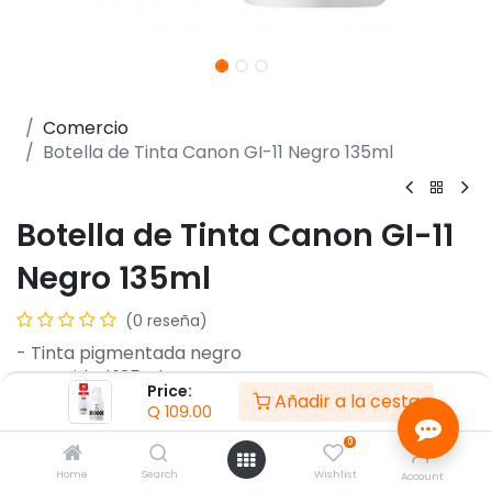
Comercio
Botella de Tinta Canon GI-11 Negro 135ml
Botella de Tinta Canon GI-11
Negro 135ml
(0 reseña)
- Tinta pigmentada negro
- Cantidad 135ml
Price:
Añadir a la cesta
- Rendimiento Aprox 7,600 páginas
Q
109.00
- Para Pixma G2160 y G3160
0
Garantía :
12
Meses
Home
Search
Wishlist
Account