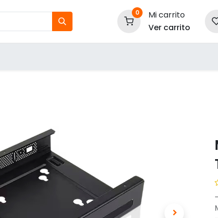
0
Mi carrito
Ver carrito
tos
Nuestras Marcas
P
Información