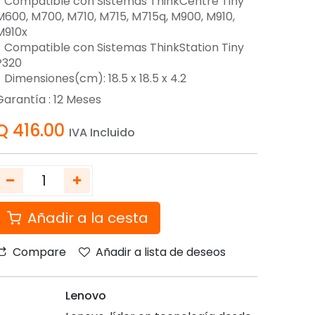
- Compatible con Sistemas ThinkCentre Tiny
M600, M700, M710, M715, M715q, M900, M910,
M910x
- Compatible con Sistemas ThinkStation Tiny
P320
- Dimensiones(cm): 18.5 x 18.5 x 4.2
Garantía :
12
Meses
Q
416.00
IVA Incluido
Añadir a la cesta
Compare
Añadir a lista de deseos
Lenovo