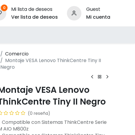
0
Mi lista de deseos
Guest
Ver lista de deseos
Mi cuenta
ara Empresas
Comercio
Montaje VESA Lenovo ThinkCentre Tiny II
Negro
Montaje VESA Lenovo
ThinkCentre Tiny II Negro
(0 reseña)
- Compatible con Sistemas ThinkCentre Serie
M AIO M800z