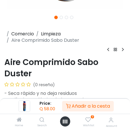
Comercio
Limpieza
Aire Comprimido Sabo Duster
Aire Comprimido Sabo
Duster
(0 reseña)
- Seca rápido y no deja residuos
- Aplícalo en plástico, hule y metal
Price:
Añadir a la cesta
- No es conductivo
Q
58.00
- Quita grasa, goma y suciedad
0
- Útil en contactos y circuitos
- Útil en procesadores y tarjetas
Home
Search
Wishlist
Account