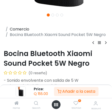
Comercio
Bocina Bluetooth Xiaomi Sound Pocket 5W Negro
Bocina Bluetooth Xiaomi
Sound Pocket 5W Negro
(0 reseña)
- Sonido envolvente con salida de 5 W
- Diseño de bolsillo portátil
Price:
Añadir a la cesta
- Sonido estéreo verdaderamente inalámbrico
Q
155.00
- Batería de larga duración de hasta 10 horas
0
- Compatible con Bluetooth 5.4
- Resistencia al agua y al polvo IP67
Home
Search
Wishlist
Account