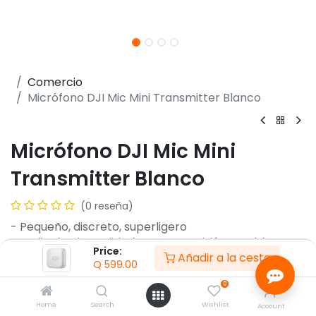
Comercio
Micrófono DJI Mic Mini Transmitter Blanco
Micrófono DJI Mic Mini
Transmitter Blanco
(0 reseña)
- Pequeño, discreto, superligero
- Audio de alta calidad con transmisión estable
Price:
Añadir a la cesta
- 8 horas de batería
Q
599.00
- DJI OsmoAudio conexión directa para una calidad
0
de sonido prémium
- Cancelación de ruido activa de dos niveles
Home
Search
Wishlist
Account