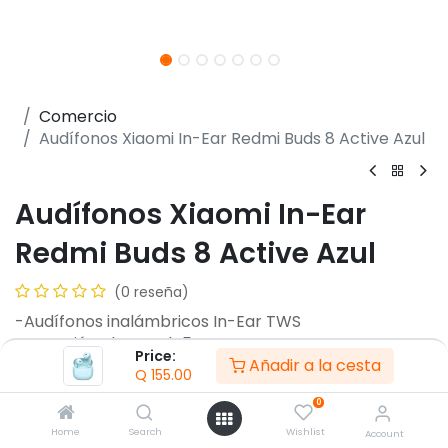
Comercio
Audífonos Xiaomi In-Ear Redmi Buds 8 Active Azul
Audífonos Xiaomi In-Ear
Redmi Buds 8 Active Azul
(0 reseña)
-Audífonos inalámbricos In-Ear TWS
-Conexión Bluetooth 5.4
Price:
Añadir a la cesta
-Driver dinámico de 14,2 mm
Q
155.00
-Respuesta de frecuencia 20 Hz - 20 kHz
0
-Alcance inalámbrico hasta 10 m
-Autonomía hasta 7 horas
Home
Search
Wishlist
Account