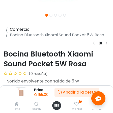
Comercio
Bocina Bluetooth Xiaomi Sound Pocket 5W Rosa
Bocina Bluetooth Xiaomi
Sound Pocket 5W Rosa
(0 reseña)
- Sonido envolvente con salida de 5 W
- Diseño de bolsillo portátil
Price:
Añadir a la cesta
- Sonido estéreo verdaderamente inalámbrico
Q
155.00
- Batería de larga duración de hasta 10 horas
0
- Compatible con Bluetooth 5.4
- Resistencia al agua y al polvo IP67
Home
Search
Wishlist
Account