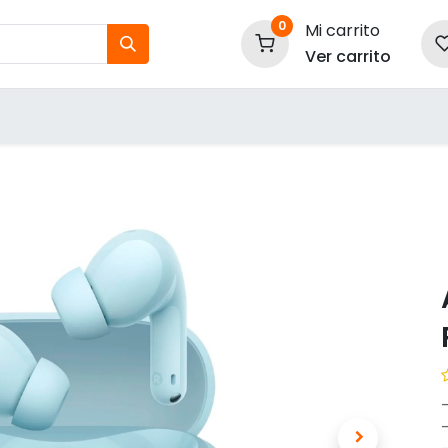
0
Mi carrito
Ver carrito
tos
Nuestras Marcas
P
Información