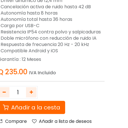
-Driver dinámico de 12,4 mm
-Cancelación activa de ruido hasta 42 dB
-Autonomía hasta 8 horas
-Autonomía total hasta 36 horas
-Carga por USB-C
-Resistencia IP54 contra polvo y salpicaduras
-Doble micrófono con reducción de ruido IA
-Respuesta de frecuencia 20 Hz - 20 kHz
-Compatible Android y iOS
Garantía :
12
Meses
Q
235.00
IVA Incluido
Añadir a la cesta
Compare
Añadir a lista de deseos