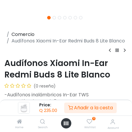
Comercio
Audífonos Xiaomi In-Ear Redmi Buds 8 Lite Blanco
Audífonos Xiaomi In-Ear
Redmi Buds 8 Lite Blanco
(0 reseña)
-Audífonos inalámbricos In-Ear TWS
-Conexión Bluetooth 5.4
Price:
Añadir a la cesta
-Driver dinámico de 12,4 mm
Q
235.00
-Cancelación activa de ruido hasta 42 dB
0
-Autonomía hasta 8 horas
-Autonomía total hasta 36 horas
Home
Search
Wishlist
Account