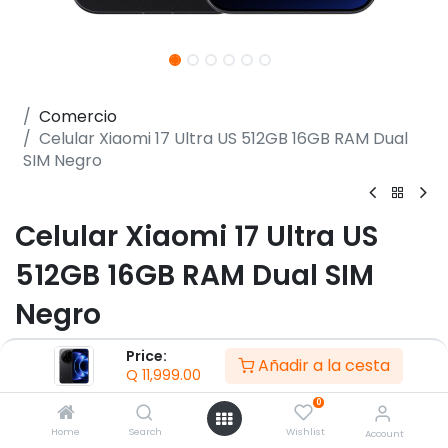
Comercio
Celular Xiaomi 17 Ultra US 512GB 16GB RAM Dual
SIM Negro
Celular Xiaomi 17 Ultra US
512GB 16GB RAM Dual SIM
Negro
(0 reseña)
Price:
Añadir a la cesta
Q
11,999.00
- Pantalla OLED Xiaomi HyperRGB de 6.9"
- Resolución de 2608×1200 Xiaomi HyperRGB
0
- Tasa de actualización de 1-120Hz
Home
Search
Wishlist
Account