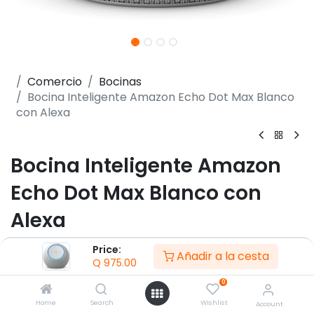
Comercio
Bocinas
Bocina Inteligente Amazon Echo Dot Max Blanco
con Alexa
Bocina Inteligente Amazon
Echo Dot Max Blanco con
Alexa
(0 reseña)
Price:
Añadir a la cesta
Q
975.00
- Sonido potente que llena la habitación
- Audio Tweeter de 0.8”, woofer de 2.5”, alta
0
definición sin pérdidas
Home
Search
Wishlist
Account