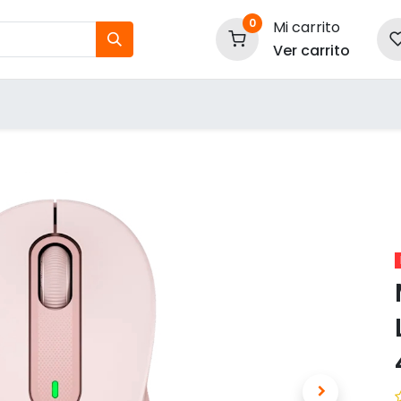
0
Mi carrito
Ver carrito
tos
Nuestras Marcas
P
Información