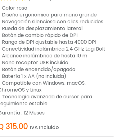
- Color rosa
- Diseño ergonómico para mano grande
- Navegación silenciosa con clics reducidos
- Rueda de desplazamiento lateral
- Botón de cambio rápido de DPI
- Rango de DPI ajustable hasta 4000 DPI
- Conectividad inalámbrica 2,4 GHz Logi Bolt
- Alcance inalámbrico de hasta 10 m
- Nano receptor USB incluido
- Botón de encendido/apagado
 Batería 1 x AA (no incluida)
- Compatible con Windows, macOS,
ChromeOS y Linux
- Tecnología avanzada de cursor para
seguimiento estable
Garantía :
12
Meses
Q
315.00
IVA Incluido