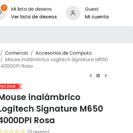
0
Mi lista de deseos
Guest
Ver lista de deseos
Mi cuenta
ara Empresas
Comercio
Accesorios de Computo
Mouse inalámbrico Logitech Signature M650
4000DPI Rosa
Hot Deal
Mouse inalámbrico
Logitech Signature M650
4000DPI Rosa
(0 reseña)