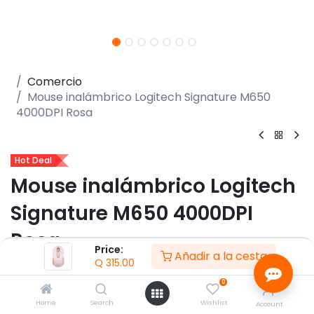
Comercio
Mouse inalámbrico Logitech Signature M650
4000DPI Rosa
Hot Deal
Mouse inalámbrico Logitech
Signature M650 4000DPI
Rosa
Price:
Añadir a la cesta
Q
315.00
(0 reseña)
0
- Color rosa
- Diseño ergonómico para mano grande
Home
Search
Wishlist
Account