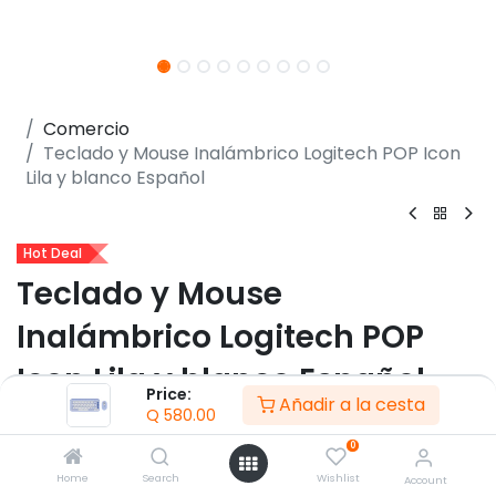
Comercio
Teclado y Mouse Inalámbrico Logitech POP Icon
Lila y blanco Español
Hot Deal
Teclado y Mouse
Inalámbrico Logitech POP
Icon Lila y blanco Español
Price:
Añadir a la cesta
Q
580.00
(0 reseña)
0
- Teclado:
- Idioma del teclado en español latino
Home
Search
Wishlist
Account