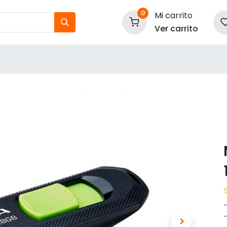
0
Mi carrito
Ver carrito
tos
Nuestras Marcas
P
Información