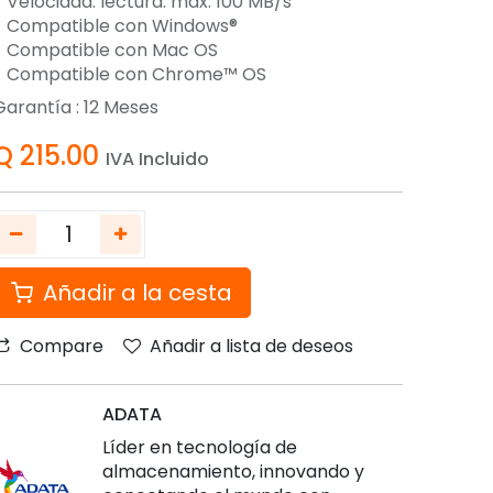
- Velocidad: lectura: máx. 100 MB/s
- Compatible con Windows®
- Compatible con Mac OS
- Compatible con Chrome™ OS
Garantía :
12
Meses
Q
215.00
IVA Incluido
Añadir a la cesta
Compare
Añadir a lista de deseos
ADATA
Líder en tecnología de
almacenamiento, innovando y