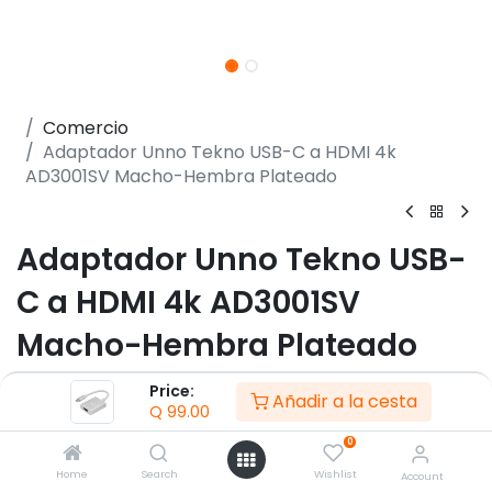
Comercio
Adaptador Unno Tekno USB-C a HDMI 4k
AD3001SV Macho-Hembra Plateado
Adaptador Unno Tekno USB-
C a HDMI 4k AD3001SV
Macho-Hembra Plateado
(0 reseña)
Price:
Añadir a la cesta
Q
99.00
- Puerto de vídeo HDMI 4K (4K x 2K @ 30Hz).
- Carcasa de aluminio.
0
- Plug & Play
Home
Search
Wishlist
Account