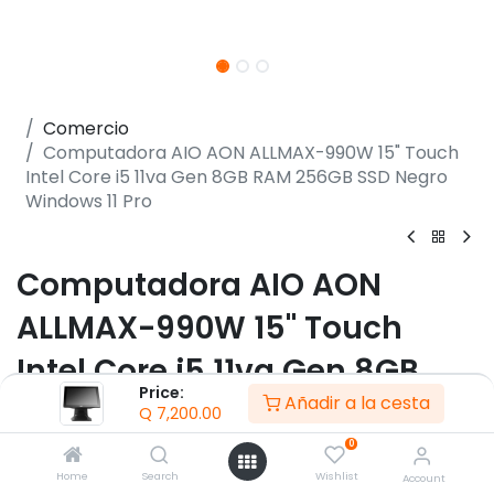
Comercio
Computadora AIO AON ALLMAX-990W 15" Touch
Intel Core i5 11va Gen 8GB RAM 256GB SSD Negro
Windows 11 Pro
Computadora AIO AON
ALLMAX-990W 15" Touch
Intel Core i5 11va Gen 8GB
Price:
Añadir a la cesta
RAM 256GB SSD Negro
Q
7,200.00
Windows 11 Pro
0
Home
Search
Wishlist
Account