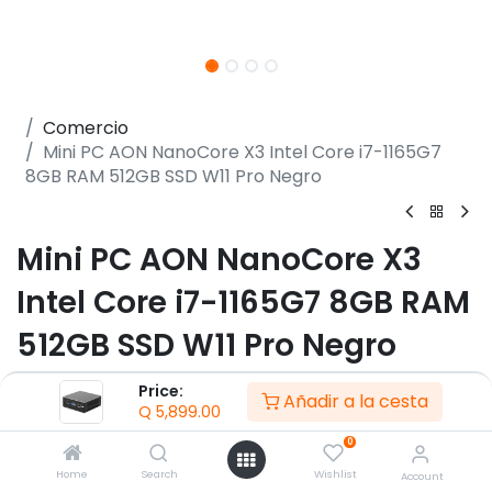
Comercio
Mini PC AON NanoCore X3 Intel Core i7-1165G7
8GB RAM 512GB SSD W11 Pro Negro
Mini PC AON NanoCore X3
Intel Core i7-1165G7 8GB RAM
512GB SSD W11 Pro Negro
(0 reseña)
Price:
Añadir a la cesta
Q
5,899.00
- CPU Intel i7-1165G7
- RAM SODIMM DDR4 8GB 4800MHz
0
- Almacenamiento de 512 GB SSD M.2 PCIe xpress
Home
Search
Wishlist
Account