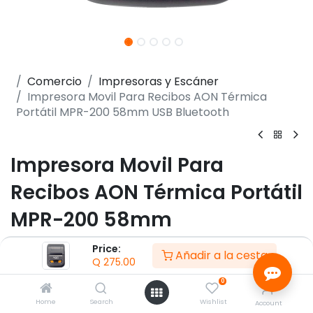
Comercio
Impresoras y Escáner
Impresora Movil Para Recibos AON Térmica
Portátil MPR-200 58mm USB Bluetooth
Impresora Movil Para
Recibos AON Térmica Portátil
MPR-200 58mm
USB Bluetooth
Price:
Añadir a la cesta
Q
275.00
(0 reseña)
0
- Impresión de múltiples códigos de Barra 1D
Home
Search
Wishlist
Account
- Impresión de código de barras 2D QR CODE/PDF