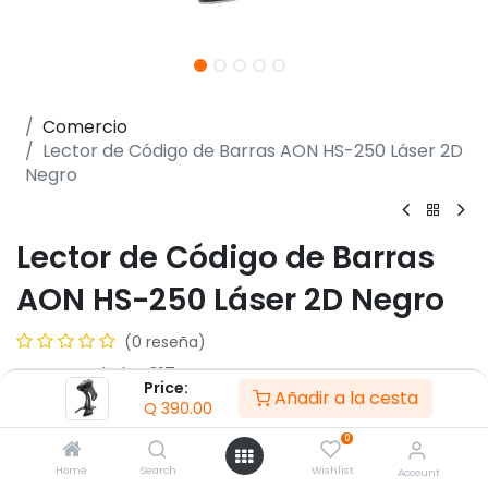
Comercio
Lector de Código de Barras AON HS-250 Láser 2D
Negro
Lector de Código de Barras
AON HS-250 Láser 2D Negro
(0 reseña)
- Fuente de luz 617nm
Price:
Añadir a la cesta
- Tipo de escaneado CMOS
Q
390.00
- Resolución: 640*480
0
- Velocidad de escaneado: 150 veces/s
- Precisión: 5 mil
Home
Search
Wishlist
Account