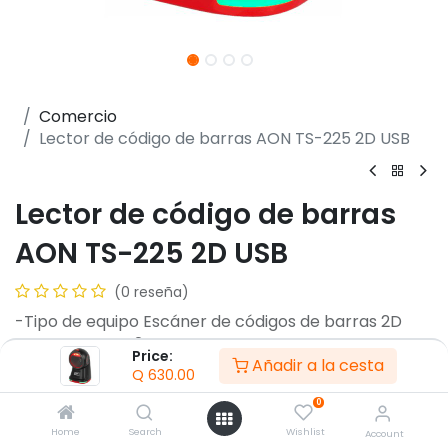
Comercio
Lector de código de barras AON TS-225 2D USB
Lector de código de barras
AON TS-225 2D USB
(0 reseña)
-Tipo de equipo Escáner de códigos de barras 2D
-Sensor CMOS 2D Image Sensor
Price:
Añadir a la cesta
-Procesador 32 bits
Q
630.00
-Velocidad de escaneo 300 lecturas por segundo
0
Garantía :
12
Meses
Home
Search
Wishlist
Account