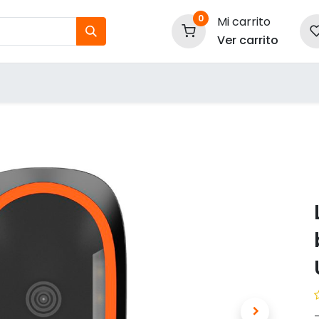
0
Mi carrito
Ver carrito
tos
Nuestras Marcas
P
Información