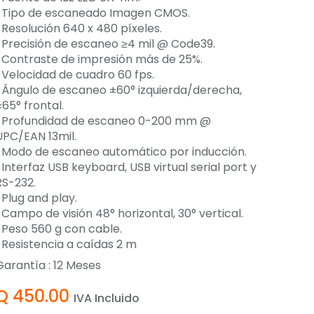
-Tipo de escaneado Imagen CMOS.
-Resolución 640 x 480 píxeles.
-Precisión de escaneo ≥4 mil @ Code39.
-Contraste de impresión más de 25%.
-Velocidad de cuadro 60 fps.
-Ángulo de escaneo ±60° izquierda/derecha,
±65° frontal.
-Profundidad de escaneo 0-200 mm @
UPC/EAN 13mil.
-Modo de escaneo automático por inducción.
-Interfaz USB keyboard, USB virtual serial port y
RS-232.
-Plug and play.
-Campo de visión 48° horizontal, 30° vertical.
-Peso 560 g con cable.
-Resistencia a caídas 2 m
Garantía :
12
Meses
Q
450.00
IVA Incluido