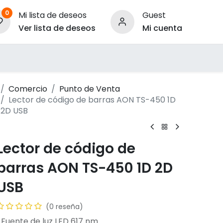
0
Mi lista de deseos
Guest
Ver lista de deseos
Mi cuenta
ara Empresas
Comercio
Punto de Venta
Lector de código de barras AON TS-450 1D
2D USB
Lector de código de
barras AON TS-450 1D 2D
USB
(0 reseña)
-Fuente de luz LED 617 nm.