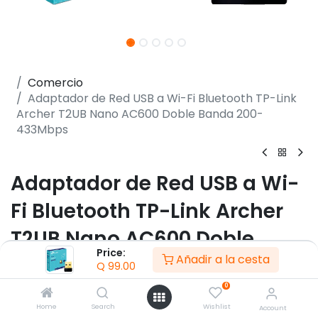
Comercio
Adaptador de Red USB a Wi-Fi Bluetooth TP-Link
Archer T2UB Nano AC600 Doble Banda 200-
433Mbps
Adaptador de Red USB a Wi-
Fi Bluetooth TP-Link Archer
T2UB Nano AC600 Doble
Price:
Añadir a la cesta
Banda 200-433Mbps
Q
99.00
0
(0 reseña)
Home
Search
Wishlist
Account
- Alta velocidad Wi-Fi – Hasta 600Mbps de velocidad