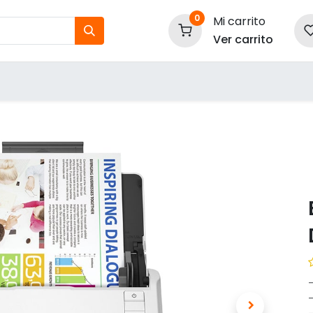
0
Mi carrito
Ver carrito
tos
Nuestras Marcas
P
Información
-