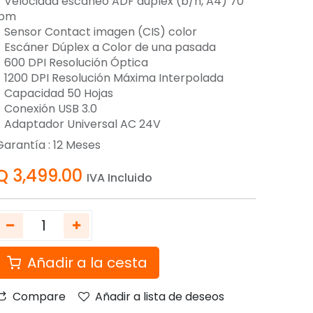
- Velocidad escaneo ADF duplex (b/n, A4) 70
ipm
- Sensor Contact imagen (CIS) color
- Escáner Dúplex a Color de una pasada
- 600 DPI Resolución Óptica
- 1200 DPI Resolución Máxima Interpolada
- Capacidad 50 Hojas
- Conexión USB 3.0
- Adaptador Universal AC 24V
Garantía :
12
Meses
Q
3,499.00
IVA Incluido
Añadir a la cesta
Compare
Añadir a lista de deseos