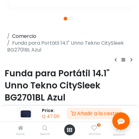
Comercio
Funda para Portátil 14.1" Unno Tekno CitySleek
BG2701BL Azul
Funda para Portátil 14.1"
Unno Tekno CitySleek
BG2701BL Azul
(0 reseña)
Price:
Añadir a la cesta
Q
47.00
- Se adapta a portátiles de hasta 14,1" de ancho
- Exterior de malla protectora
0
- Interior de neopreno que no se raya
Home
Search
Wishlist
Account