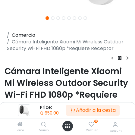
Comercio
Cámara Inteligente Xiaomi Mi Wireless Outdoor
Security Wi-Fi FHD 1080p *Requiere Receptor
Cámara Inteligente Xiaomi
Mi Wireless Outdoor Security
Wi-Fi FHD 1080p *Requiere
Receptor
Price:
Añadir a la cesta
Q
650.00
(0 reseña)
0
- Resolución 1920 x 1080
Home
Search
Wishlist
Account
- Ángulo de la lente 130°