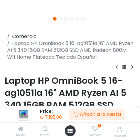
Comercio
Laptop HP OmniBook 5 16-ag1051la 16" AMD Ryzen
AI 5 340 16GB RAM 512GB SSD AMD Radeon 800M
W11 Home Plateada Teclado Español
Laptop HP OmniBook 5 16-
ag1051la 16" AMD Ryzen AI 5
340 16GB RAM 512GB SSD
Price:
Añadir a la cesta
AMD Radeon 800M W11 Home
Q
7,195.00
Plateada Teclado Español
0
Home
Search
Wishlist
Account