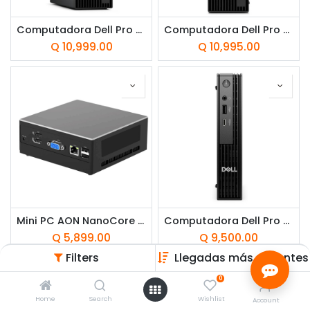
Computadora Dell Pro Slim Intel Core Ultra 7 265 16GB RAM 512GB SSD Intel Graphics W11 Pro Negro Teclado Español
Computadora Dell Pro Slim Intel Core i7-14700 16GB RAM 512GB SSD Intel UHD 770 W11 Pro Negro Teclado Español
Q
10,999.00
Q
10,995.00
Mini PC AON NanoCore X3 Intel Core i7-1165G7 8GB RAM 512GB SSD W11 Pro Negro
Computadora Dell Pro MFF SPA Intel Core i5-14500T 8GB RAM 512GB SSD Intel Graphics W11 Pro Negro Teclado Español
Q
5,899.00
Q
9,500.00
Filters
Llegadas más recientes
0
Home
Search
Wishlist
Account