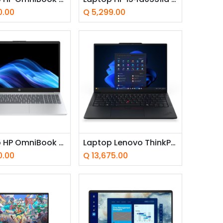
0.00
Q
5,299.00
adir a la cesta
Añadir a la cesta
Laptop HP OmniBook 3 15-fn0051la 15.6" AMD Ryzen AI 5 340 16GB RAM 512GB SSD AMD Radeon W11 Home Plateada Teclado Español
Laptop Lenovo ThinkPad E14 Gen 7 14" Intel Core Ultra 5 225H 16GB RAM 512GB SSD Intel Arc 130T W11 Pro Negro Teclado Español
0.00
Q
13,675.00