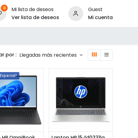
0
Mi lista de deseos
Guest
Ver lista de deseos
Mi cuenta
ara Empresas
r por :
Llegadas más recientes
 Especial!
adir a la cesta
Añadir a la cesta
Laptop HP OmniBook 3 16-bu0150wm 16" Intel Core Ultra 5 225U 8GB RAM 512GB SSD Intel Graphics W11 Home Mica Silver Teclado Inglés
Laptop HP 15‑fd0331la 15.6" Intel Core 3 100U 8GB RAM 512GB SSD Intel UHD W11 Home Plata Teclado Español