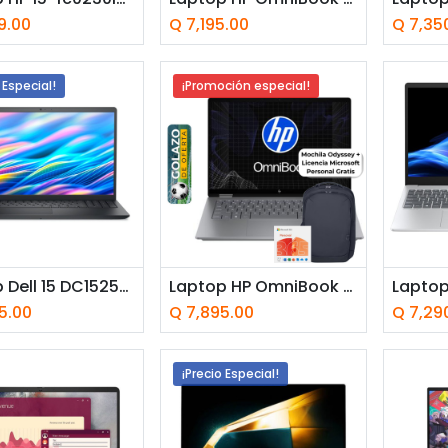
9.00
Q
7,195.00
Q
7,35
 Especial!
¡Promoción especial!
adir a la cesta
Añadir a la cesta
Añ
Laptop Dell 15 DC15250 15.6" Intel Core i7-1355U 16GB RAM 512GB SSD Intel Graphics W11 Home Negro carbón Teclado Inglés
Laptop HP OmniBook 5 14-fp0054la 14" Touchscreen Intel Core i5-1334U 16GB RAM 512GB SSD Intel Iris X W11 Home Plateada Teclado Español
5.00
Q
7,895.00
Q
7,29
¡Precio Especial!