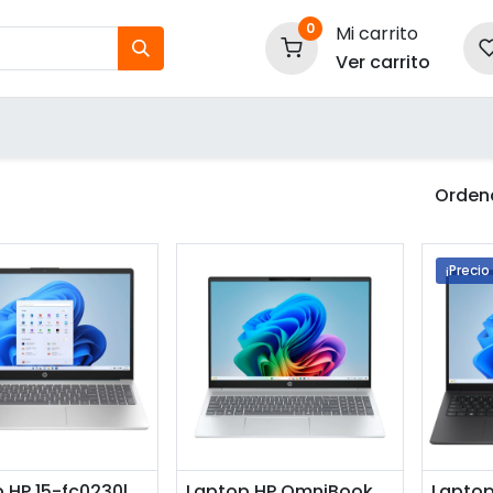
0
Mi carrito
Ver carrito
tos
Nuestras Marcas
P
Información
Ordena
¡Precio
adir a la cesta
Añadir a la cesta
Añ
Laptop HP 15-fc0230la 15.6" AMD Ryzen 3 7320U 8GB RAM 512GB SSD AMD Radeon W11 Home Azul Teclado Español
Laptop HP OmniBook 5 16-ag1051la 16" AMD Ryzen AI 5 340 16GB RAM 512GB SSD AMD Radeon 800M W11 Home Plateada Teclado Español