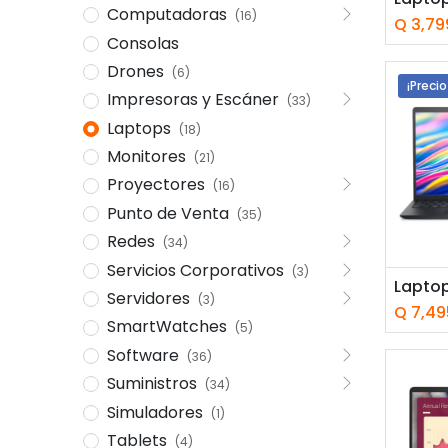
Computadoras
(16)
Q
3,79
Consolas
Drones
(6)
¡Precio
Impresoras y Escáner
(33)
Laptops
(18)
Monitores
(21)
Proyectores
(16)
Punto de Venta
(35)
Redes
(34)
Servicios Corporativos
(3)
Añ
Servidores
(3)
Q
7,49
SmartWatches
(5)
Software
(36)
Suministros
(34)
Simuladores
(1)
Tablets
(4)