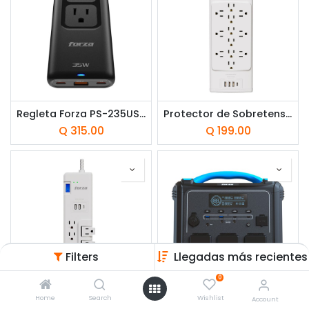
Regleta Forza PS-235USBC 1 USB-A, 2 USB-C, 2 Tomas 100V Negra
Protector de Sobretensión Forza FSP-1221USBCW 1625W 12 tomas 3 USB-A 1 USB-C 120/240V Blanco
Q
315.00
Q
199.00
Filters
Llegadas más recientes
0
Home
Search
Wishlist
Account
Protector de Sobretensión Forza FSP-821RUSBCW 1625W 8 tomas Blanco
Generador Eléctrico Forza Titan T1200 1200W