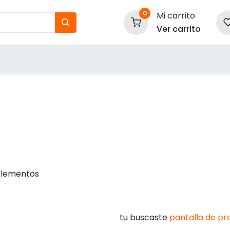
0
Mi carrito
Ver carrito
tos
Nuestras Marcas
P
Información
elementos
tu buscaste
pantalla de pr