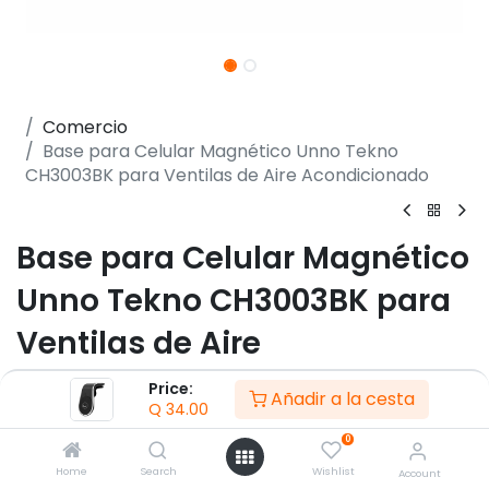
Comercio
Base para Celular Magnético Unno Tekno
CH3003BK para Ventilas de Aire Acondicionado
Base para Celular Magnético
Unno Tekno CH3003BK para
Ventilas de Aire
Acondicionado
Price:
Añadir a la cesta
Q
34.00
(0 reseña)
0
- Soporta teléfonos de hasta 1,1 libras
Home
Search
Wishlist
Account
- Fuerte sujeción magnética