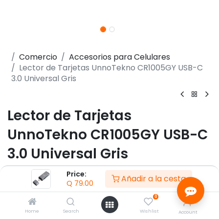
Comercio
Accesorios para Celulares
Lector de Tarjetas UnnoTekno CR1005GY USB-C
3.0 Universal Gris
Lector de Tarjetas
UnnoTekno CR1005GY USB-C
3.0 Universal Gris
(0 reseña)
Price:
Añadir a la cesta
Q
79.00
- Conector USB-C 3.0 macho
- Compatible con tarjetas SD, microSD y TF
0
- Transferencia de datos de hasta 5 Gbps
Home
Search
Wishlist
Account