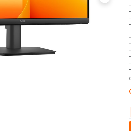
-
-
-
-