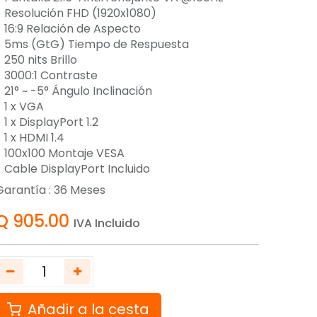
- Resolución FHD (1920x1080)
- 16:9 Relación de Aspecto
- 5ms (GtG) Tiempo de Respuesta
 250 nits Brillo
- 3000:1 Contraste
 21° ~ -5° Ángulo Inclinación
- 1 x VGA
 1 x DisplayPort 1.2
 1 x HDMI 1.4
- 100x100 Montaje VESA
- Cable DisplayPort Incluido
Garantía :
36
Meses
Q
905.00
IVA Incluido
Añadir a la cesta