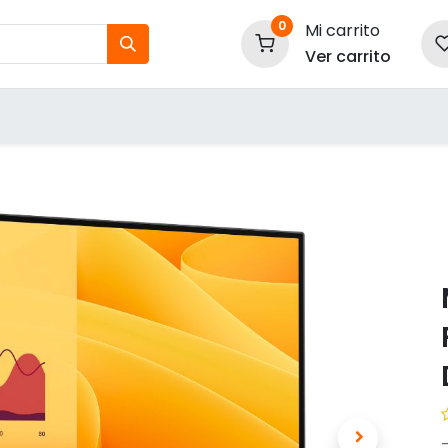
0
Mi carrito
Ver carrito
tos
Nuestras Marcas
P
Información