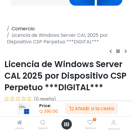
Comercio
Licencia de Windows Server CAL 2025 por
Dispositivo CSP Perpetuo ***DIGITAL***
Licencia de Windows Server
CAL 2025 por Dispositivo CSP
Perpetuo ***DIGITAL***
(0 reseña)
Price:
- Cada licencia es para un solo usuario que puede
Añadir a la cesta
Q
390.00
acceder al servidor desde varios dispositivos
0
- Compatible con Windows Server 2025, un sistema
Home
Search
Wishlist
Account