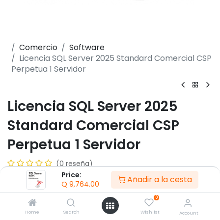
Comercio
Software
Licencia SQL Server 2025 Standard Comercial CSP
Perpetua 1 Servidor
Licencia SQL Server 2025
Standard Comercial CSP
Perpetua 1 Servidor
(0 reseña)
Price:
-Tipo: Licencia perpetua por núcleo para 1 servidor.
Añadir a la cesta
Q
9,764.00
-Edición: Estándar Comercial CSP.
-Requiere CALs para usuarios/dispositivos.
0
-Permite movilidad entre servidores físicos/virtuales.
Home
Search
Wishlist
Account