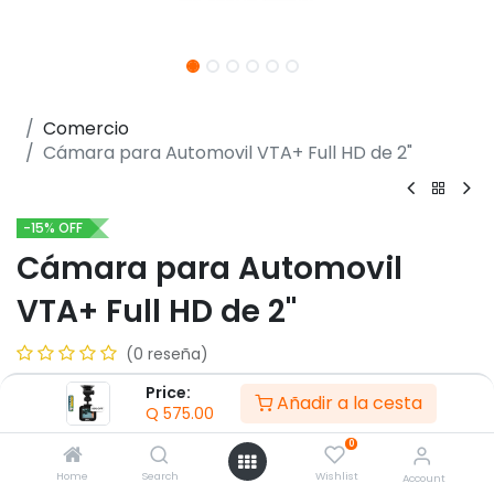
Comercio
Cámara para Automovil VTA+ Full HD de 2"
-15% OFF
Cámara para Automovil
VTA+ Full HD de 2"
(0 reseña)
- Resolución 1920x1080p
Price:
Añadir a la cesta
- Formato de grabación AVI / JPG
Q
575.00
- 1 X Entrada USB C
0
- Frecuencia de 50Hz/60Hz
Home
Search
Wishlist
Account
- Angulo de visión 140°