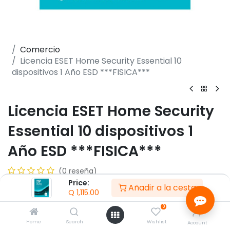
Comercio
Licencia ESET Home Security Essential 10
dispositivos 1 Año ESD ***FISICA***
Licencia ESET Home Security
Essential 10 dispositivos 1
Año ESD ***FISICA***
(0 reseña)
Price:
- Protección 24x7 en Tiempo Real
Añadir a la cesta
Q
1,115.00
- Protección de Identidad en Línea
- Protección de Redes Sociales
0
- Navegación y Banca Segura
Home
Search
Wishlist
Account