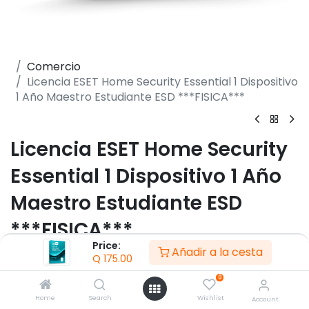
Comercio
Licencia ESET Home Security Essential 1 Dispositivo
1 Año Maestro Estudiante ESD ***FISICA***
Licencia ESET Home Security
Essential 1 Dispositivo 1 Año
Maestro Estudiante ESD
***FISICA***
Price:
Añadir a la cesta
(0 reseña)
Q
175.00
- Cant. 1 Dispositivo
0
- 1 Año de vigencia
Home
Search
Wishlist
Account
- Protección en Tiempo Real 24x7