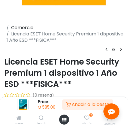
Comercio
Licencia ESET Home Security Premium 1 dispositivo
1 Año ESD ***FISICA***
Licencia ESET Home Security
Premium 1 dispositivo 1 Año
ESD ***FISICA***
(0 reseña)
Price:
- Cant. 1 Dispositivo
Añadir a la cesta
Q
585.00
- 1 Año de vigencia
- Protección en tiempo real 24x7
0
- Escaneos rápidos sin interrupciones
Home
Search
Wishlist
Account