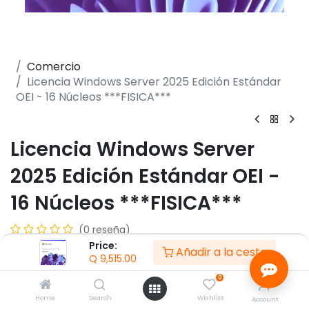
Comercio
Licencia Windows Server 2025 Edición Estándar
OEI - 16 Núcleos ***FISICA***
Licencia Windows Server
2025 Edición Estándar OEI -
16 Núcleos ***FISICA***
(0 reseña)
Price:
- Hasta 2 instancias virtuales + 1 host Hyper-V
Añadir a la cesta
Q
9,515.00
- Cubre hasta 16 núcleos físicos
- Contenedores Windows ilimitados + 2 Hyper-V
0
- Downgrade a versiones anteriores no permisible
Home
Search
Wishlist
Account