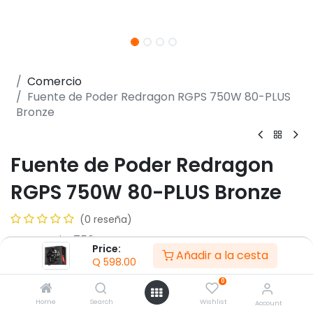
Comercio
Fuente de Poder Redragon RGPS 750W 80-PLUS
Bronze
Fuente de Poder Redragon
RGPS 750W 80-PLUS Bronze
(0 reseña)
- Potencia: 750W
Price:
Añadir a la cesta
- Certificación: 80 Plus Bronze
Q
598.00
- Factor de forma: ATX
0
- Ventilador: 120 mm con rodamientos de baja
fricción
Home
Search
Wishlist
Account